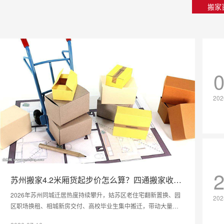
搬家
202
苏州搬家4.2米厢货起步价怎么算？四通搬家收费
标准与楼层费全解析
2026年苏州同城迁居热度持续攀升，姑苏区老住宅翻新置换、园
202
区职场换租、相城新房交付、高校毕业生集中搬迁，带动大量家
庭与小型企业搬家需求。不少苏州居民在搬家过程中遇到最大的