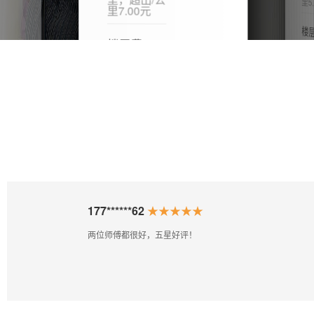
里5.
里7.00元
楼层
楼层费
有电
费 
梯：1
10
层,3
2
,6
3
有电梯：免
费 无电
梯：1~8层
30元/层
/
点击查看收费详情
177******62
★★★★★
两位师傅都很好，五星好评！