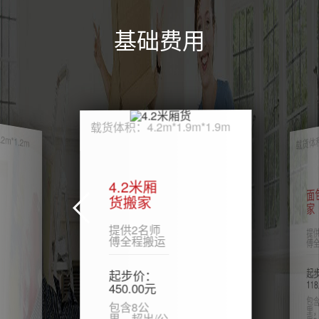
基础费用
载货体积：4.2m*1.9m*1.9m
*1.2m
载货体积：
4.2米厢
面包
货搬家
家
提供2名师
提供
傅全程搬运
傅全
起步
起步价：
118.
450.00元
包含
里，超出
包含8公
里，超出/公