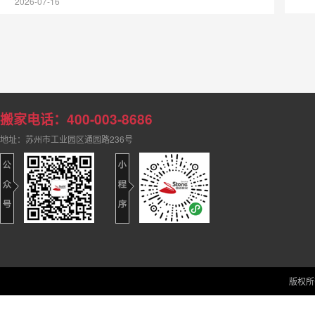
2026-07-16
问题就是报价不透明：低价引流、里程乱算、楼层费临时加价、
现场随意增收服务费等情况屡见不鲜。
搬家电话：400-003-8686
地址：苏州市工业园区通园路236号
版权所