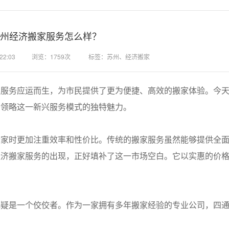
州经济搬家服务怎么样？
22:03
浏览：1759次
标签：苏州、经济搬家
务应运而生，为市民提供了更为便捷、高效的搬家体验。今天
您领略这一新兴服务模式的独特魅力。
时更加注重效率和性价比。传统的搬家服务虽然能够提供全面
经济搬家服务的出现，正好填补了这一市场空白。它以实惠的价
是一个佼佼者。作为一家拥有多年搬家经验的专业公司，四通