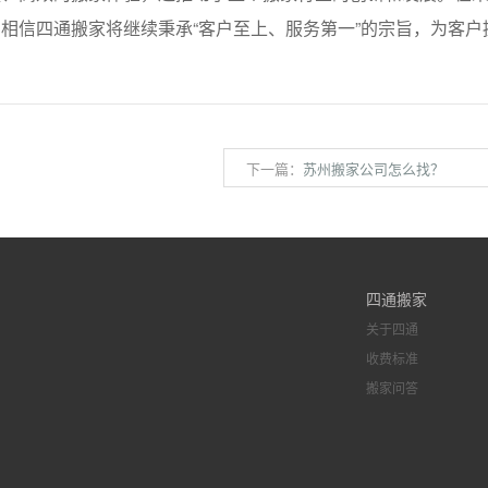
相信四通搬家将继续秉承“客户至上、服务第一”的宗旨，为客户
下一篇：
苏州搬家公司怎么找？
四通搬家
关于四通
收费标准
搬家问答