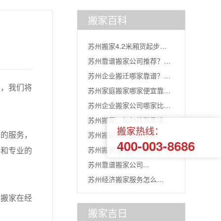
搬家百科
苏州搬家4.2米厢货起步价
苏州靠谱搬家公司推荐？32
怎么...
苏州企业搬迁哪家靠谱？
年老...
，我们将
苏州家庭搬家哪家便宜靠
2026...
苏州企业搬家公司哪家比较
谱？三步...
苏州搬家：如何找到靠谱的
好？...
搬家热线：
的服务，
苏州搬家公司服务电话...
400-003-8686
搬家公...
格和专业的
苏州搬家公司服务项目...
苏州靠谱搬家公司...
苏州经济搬家服务怎么
搬家在经
样？...
搬家吉日