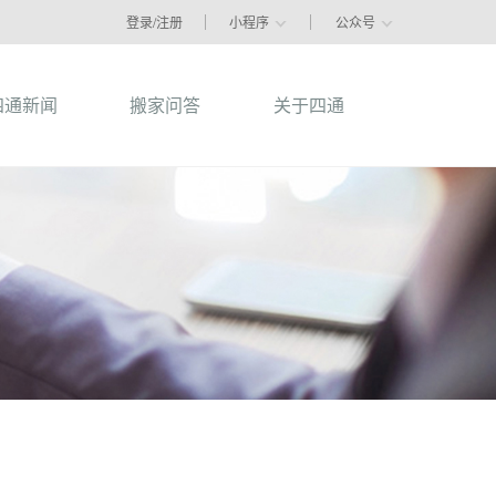
登录/注册
小程序
公众号
四通新闻
搬家问答
关于四通