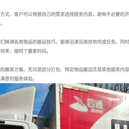
式，客户可以根据自己的需求选择服务内容，避免不必要的开
心。
精通各类物品的搬运技巧，能够迅速且高效地完成任务。同时
作效率，缩短了搬家时间。
搬家方案。无论是部分打包、特定物品搬运还是其他服务内容
得满意的服务体验。