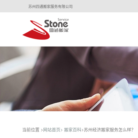
苏州四通搬家服务有限公司
当前位置 >
网站首页>
搬家百科
>苏州经济搬家服务怎么样？