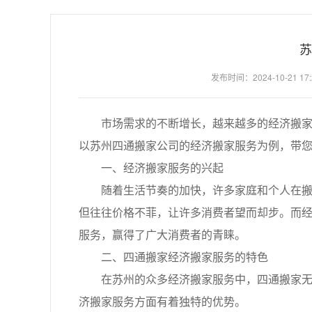
苏
发布时间：2024-10-21 17:
市场需求的不断增长，越来越多的经济搬家服
以苏州四通搬家公司的经济搬家服务为例，带
一、经济搬家服务的兴起
随着生活节奏的加快，许多家庭和个人在搬家
但往往价格不菲，让许多消费者望而却步。而
服务，赢得了广大消费者的青睐。
二、四通搬家经济搬家服务的特色
在苏州的众多经济搬家服务中，四通搬家无疑
济搬家服务方面有着独特的优势。