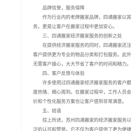
品牌信誉，服务保障
作为行业内的老牌搬家品牌，四通搬家以其优
务，更是让客户在搬家过程中更加安心。
三、四通搬家经济搬家服务的创新之处
在提供经济搬家服务的同时，四通搬家还注重
客户提供更为专业的物品分类和打包服务。此外
无需客户操心，大大节省了客户的时间和精力
四、客户反馈与体验
许多使用过四通搬家经济搬家服务的客户都对
度热情、细心周到。在搬家过程中，工作人员
价和个性化服务方案也让客户感到非常满意。
五、结语
综上所述，苏州四通搬家的经济搬家服务以其
泛的认可和赞誉。它不仅为客户提供了更为便